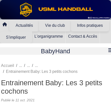
Panneau de gestion des cookies
Actualités
Vie du club
Infos pratiques
L'organigramme
Contact & Accès
S'impliquer
BabyHand
Accueil
Entrainement Baby: Les 3 petits cochons
Entrainement Baby: Les 3 petits
cochons
Publié le
11 oct. 2021