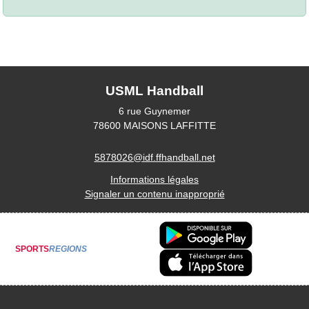
USML Handball
6 rue Guynemer
78600
MAISONS LAFFITTE
5878026@idf.ffhandball.net
Informations légales
Signaler un contenu inapproprié
SPORTS
REGIONS