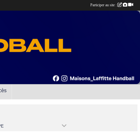
Participer au site :
cès
PE