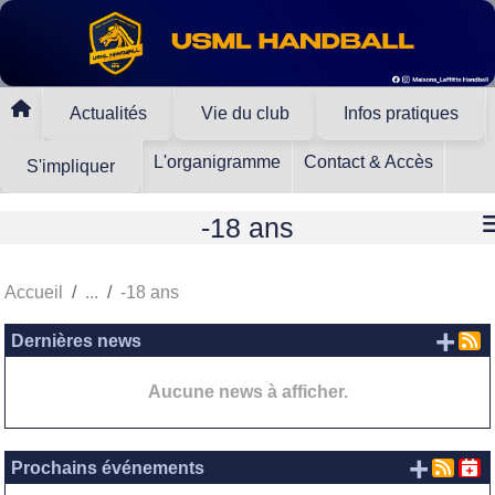
Panneau de gestion des cookies
Actualités
Vie du club
Infos pratiques
L'organigramme
Contact & Accès
S'impliquer
-18 ans
Accueil
-18 ans
+ d
Dernières news
Aucune news à afficher.
+ d'
Prochains événements