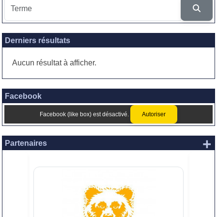
Derniers résultats
Aucun résultat à afficher.
Facebook
Facebook (like box) est désactivé.
Autoriser
+
Partenaires