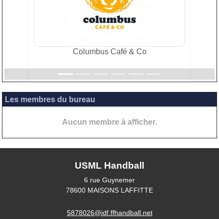
Précedent
Suiv
Columbus Café & Co
Les membres du bureau
Aucun membre à afficher.
USML Handball
6 rue Guynemer
78600
MAISONS LAFFITTE
5878026@idf.ffhandball.net