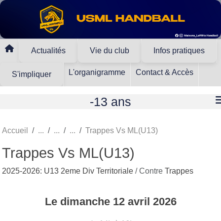
Panneau de gestion des cookies
Actualités
Vie du club
Infos pratiques
L'organigramme
Contact & Accès
S'impliquer
-13 ans
Accueil
Trappes Vs ML(U13)
Trappes Vs ML(U13)
2025-2026: U13 2eme Div Territoriale
/ Contre
Trappes
Le
dimanche
12
avril
2026