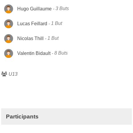
Hugo Guillaume
3 Buts
Lucas Feillard
1 But
Nicolas Thill
1 But
Valentin Bidault
8 Buts
U13
Participants