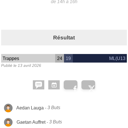
de 14h à 16h
Résultat
Trappes
24
19
ML(U13
Publié le
13 avril 2026
Aedan Lauga
3 Buts
Gaetan Auffret
3 Buts