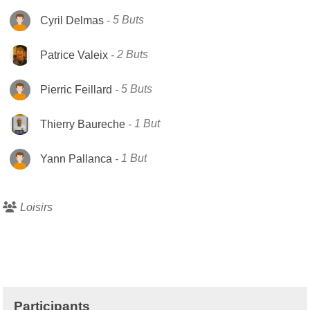
Cyril Delmas
5 Buts
Patrice Valeix
2 Buts
Pierric Feillard
5 Buts
Thierry Baureche
1 But
Yann Pallanca
1 But
Loisirs
Participants