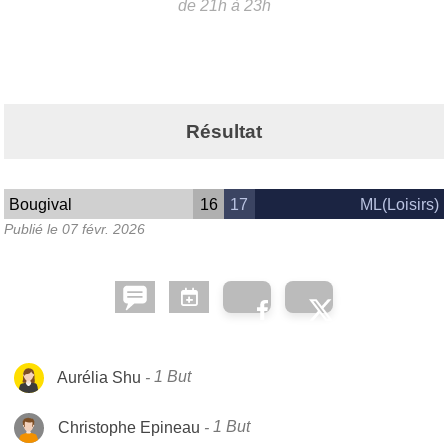
de 21h à 23h
Résultat
Bougival
16
17
ML(Loisirs)
Publié le
07 févr. 2026
Aurélia Shu
1 But
Christophe Epineau
1 But