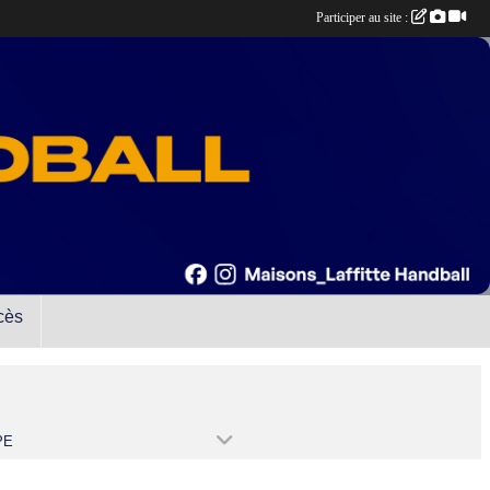
Participer au site :
cès
PE