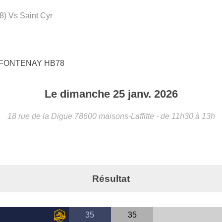
8) Vs Saint Cyr
/FONTENAY HB78
Le
dimanche
25
janv.
2026
18 rue de la Digue
78600
maisons-Laffitte
- de 11h30 à 13h
Résultat
35
35