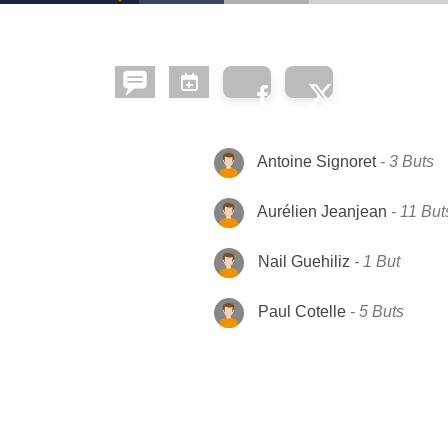
Antoine Signoret
3 Buts
Aurélien Jeanjean
11 But
Nail Guehiliz
1 But
Paul Cotelle
5 Buts