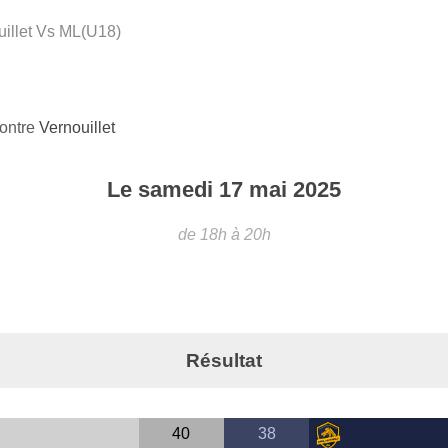
uillet Vs ML(U18)
Contre
Vernouillet
Le
samedi
17
mai
2025
de 18h à 20h
Résultat
40
38