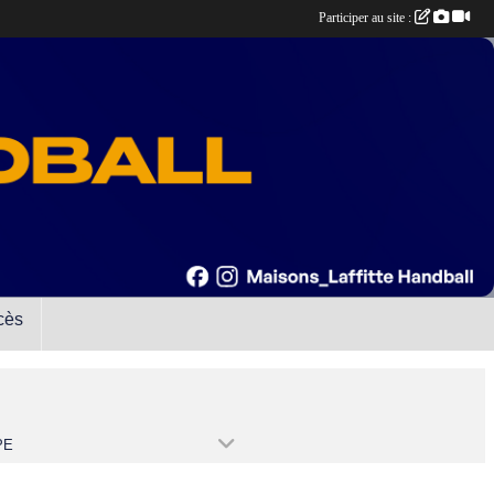
Participer au site :
cès
PE