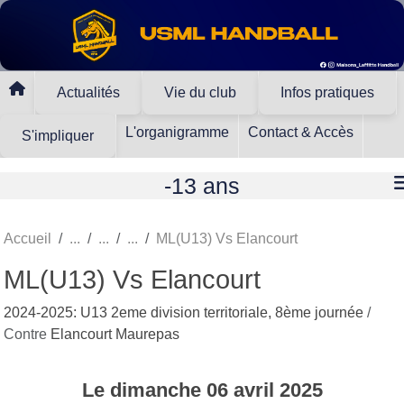
Panneau de gestion des cookies
Actualités
Vie du club
Infos pratiques
L'organigramme
Contact & Accès
S'impliquer
-13 ans
Accueil
ML(U13) Vs Elancourt
ML(U13) Vs Elancourt
2024-2025: U13 2eme division territoriale, 8ème journée
/
Contre
Elancourt Maurepas
Le
dimanche
06
avril
2025