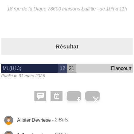
18 rue de la Digue
78600
maisons-Laffitte
- de 10h à 11h
Résultat
ML(U13)
12
21
Elancourt
Publié le
31 mars 2025
Alister Devriese
2 Buts