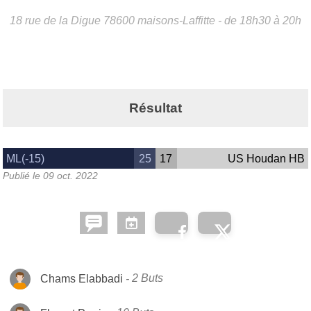
18 rue de la Digue
78600
maisons-Laffitte
- de 18h30 à 20h
Résultat
ML(-15)
25
17
US Houdan HB
Publié le
09 oct. 2022
Chams Elabbadi
2 Buts