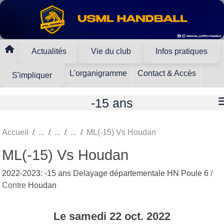
Panneau de gestion des cookies
Actualités
Vie du club
Infos pratiques
L'organigramme
Contact & Accès
S'impliquer
-15 ans
Accueil
ML(-15) Vs Houdan
ML(-15) Vs Houdan
2022-2023: -15 ans Delayage départementale HN Poule 6
/
Contre
Houdan
Le
samedi
22
oct.
2022