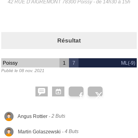
42 RUE D'AIGREMONT
78300
Poissy
- de 14h30 à 15h
Résultat
Poissy
1
7
ML(-9)
Publié le
08 nov. 2021
Angus Rottier
2 Buts
Martin Golaszewski
4 Buts