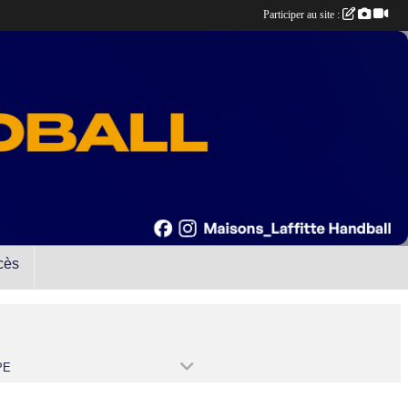
Participer au site :
cès
PE