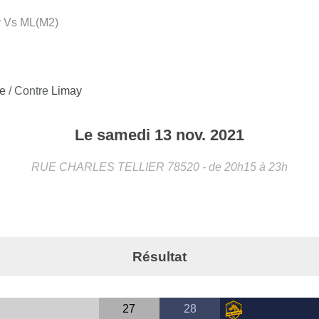
 Vs ML(M2)
ée
/ Contre
Limay
Le
samedi
13
nov.
2021
RUE CHARLES TELLIER
78520
- de 20h15 à 23h
Résultat
27
28