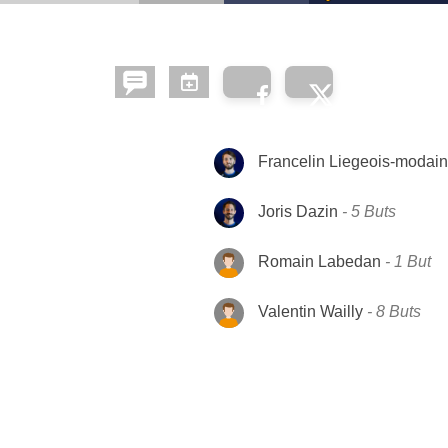
Francelin Liegeois-modai
Joris Dazin
5 Buts
Romain Labedan
1 But
Valentin Wailly
8 Buts