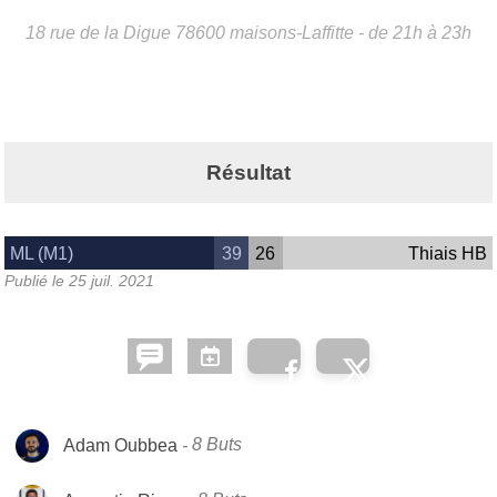
18 rue de la Digue
78600
maisons-Laffitte
- de 21h à 23h
Résultat
ML (M1)
39
26
Thiais HB
Publié le
25 juil. 2021
Adam Oubbea
8 Buts