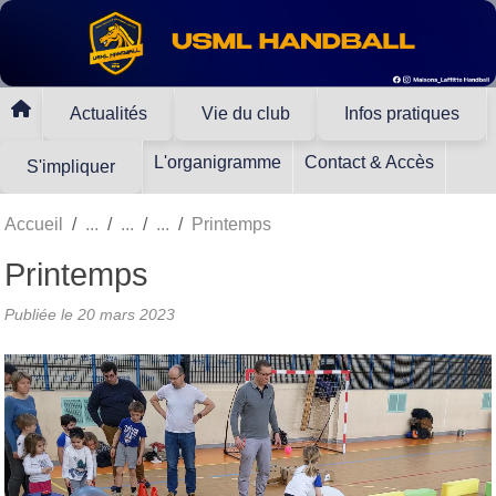
Panneau de gestion des cookies
Actualités
Vie du club
Infos pratiques
L'organigramme
Contact & Accès
S'impliquer
Accueil
Printemps
Printemps
Publiée le
20 mars 2023